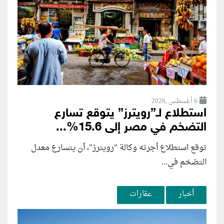
6 أغسطس ,2026
استطلاع لـ”رويترز” يتوقع تسارع
التضخم في مصر إلى 15.6%...
توقع استطلاع أجرته وكالة "رويترز"، أن يتسارع ‌معدل
التضخم في...
أخبار
عقارات