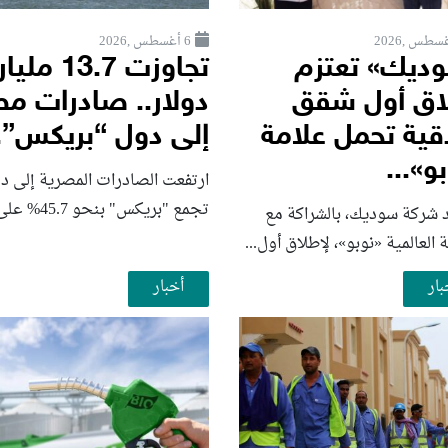
6 أغسطس ,2026
ديك» تعتزم
تجاوزت 13.7 مليار
اق أول شقق
دولار.. صادرات م
قية تحمل علامة
إلى دول “بريكس”..
و»...
ارتفعت الصادرات المصرية إلى د
تجمع "بريكس" بنحو 45.7% على...
 شركة سوديك، بالشراكة مع
ة العالمية «نوبو»، لإطلاق أول...
بار
أخبار