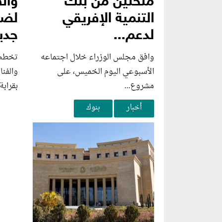
منحتين من بنك
وال
التنمية الإفريقي
لضخ
لدعم...
جديد
وافق مجلس الوزراء خلال اجتماعه
تخطط 
الأسبوعي اليوم الخميس، على
والفن
مشروع...
بقرابة 
أخبار
بنوك