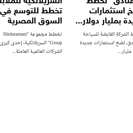
فنادق” تخطط
السريلانكية للملا
 استثمارات
تخطط للتوسع في
ة بمليار دولار...
السوق المصرية
الشركة القابضة للسياحة
تخطط مجموعة "Hirdaramani
ادق، لضخ استثمارات جديدة
Group" السريلانكية، إحدى كبرى
مليار...
الشركات العالمية العاملة...