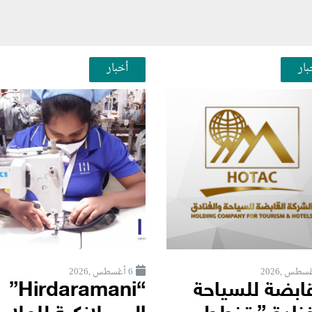
بار
أخبار
6 أغسطس ,2026
قابضة للسياحة
“Hirdaramani”