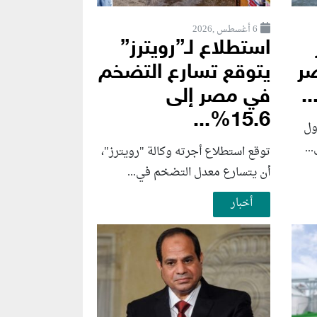
6 أغسطس ,2026
استطلاع لـ”رويترز”
صر
يتوقع تسارع التضخم
.
في مصر إلى
15.6%...
ول
توقع استطلاع أجرته وكالة "رويترز"،
أن يتسارع ‌معدل التضخم في...
أخبار