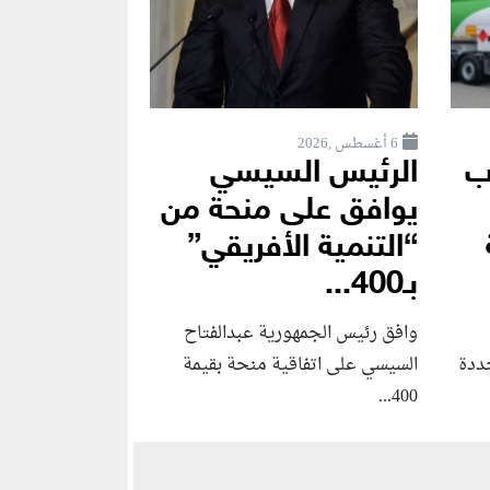
6 أغسطس ,2026
ب
الرئيس السيسي
يوافق على منحة من
“التنمية الأفريقي”
بـ400...
وافق رئيس الجمهورية عبدالفتاح
جددة
السيسي على اتفاقية منحة بقيمة
400...