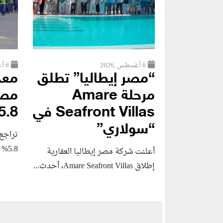
6 أغسطس ,2026
6 أغسطس ,2026
“مصر إيطاليا” تطلق
معد
مرحلة Amare
مصر
Seafront Villas في
5.8% خلال الربع..
“سولاري”
تراجع
5.8% خلال الربع الثاني...
أعلنت شركة مصر إيطاليا العقارية
إطلاق Amare Seafront Villas، أحدث...