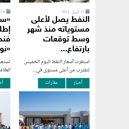
15 أبريل ,2021
6 أغسطس ,2026
النفط يصل لأعلى
«سو
مستوياته منذ شهر
إطل
وسط توقعات
فند
بارتفاع...
«نوب
استقرت أسعار النفط اليوم الخميس
تستعد
لتقترب من أعلى مستوى في...
العلام
أخبار
عقارات
أخ