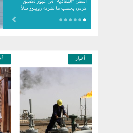
السفن "المعادية" من عبور مضيق
هرمز، بحسب ما نشرته رويترز نقلاً
عن أفادت وكالة أنباء…
evious
أخبار
أخ