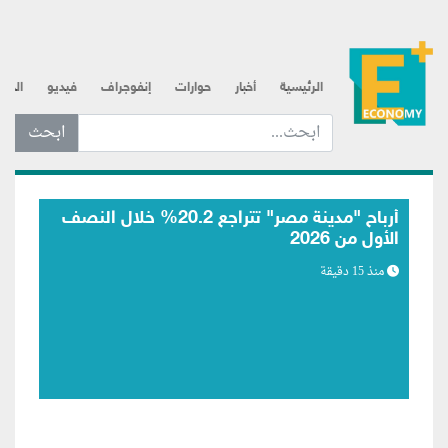
الرئيسية
أخبار
حوارات
إنفوجراف
فيديو
الذه
ابحث عن... :
"الطاقة" السعودية: السيطرة على حريق في
منشأة نفطية تابعة لـ"أرامكو" بجازان
منذ 46 دقيقة