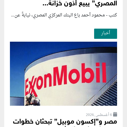
المصري” يبيع أذون خزانة...
كتب - محمود أحمد باع البنك المركزي المصري، نيابةً عن...
أخبار
6 أغسطس ,2026
مصر و”إكسون موبيل” تبحثان خطوات