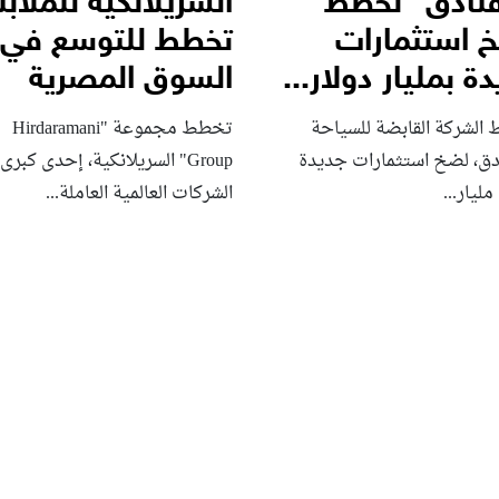
فنادق” تخطط
السريلانكية للملا
 استثمارات
تخطط للتوسع في
ة بمليار دولار...
السوق المصرية
الشركة القابضة للسياحة
تخطط مجموعة "Hirdaramani
ادق، لضخ استثمارات جديدة
Group" السريلانكية، إحدى كبرى
مليار...
الشركات العالمية العاملة...