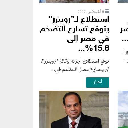
6 أغسطس ,2026
استطلاع لـ”رويترز”
صر
يتوقع تسارع التضخم
.
في مصر إلى
15.6%...
ول
توقع استطلاع أجرته وكالة "رويترز"،
أن يتسارع ‌معدل التضخم في...
أخبار