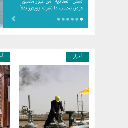
السفن "المعادية" من عبور مضيق
هرمز، بحسب ما نشرته رويترز نقلاً
عن أفادت وكالة أنباء…
evious
أخبار
أخ