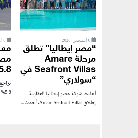
6 أغسطس ,2026
6 أغسطس ,2026
“مصر إيطاليا” تطلق
معد
مرحلة Amare
مصر
Seafront Villas في
5.8% خلال الربع..
“سولاري”
تراجع
5.8% خلال الربع الثاني...
أعلنت شركة مصر إيطاليا العقارية
إطلاق Amare Seafront Villas، أحدث...