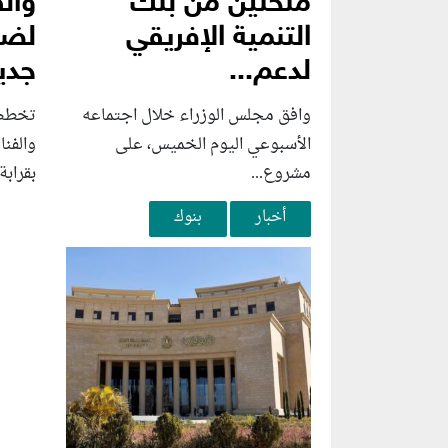
منحتين من بنك
وال
التنمية الإفريقي
لضخ
لدعم...
جديد
وافق مجلس الوزراء خلال اجتماعه
تخطط 
الأسبوعي اليوم الخميس، على
والفن
مشروع...
بقرابة 
أخبار
بنوك