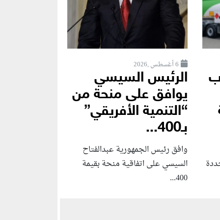
6 أغسطس ,2026
ب
الرئيس السيسي
يوافق على منحة من
“التنمية الأفريقي”
بـ400...
وافق رئيس الجمهورية عبدالفتاح
جددة
السيسي على اتفاقية منحة بقيمة
400...