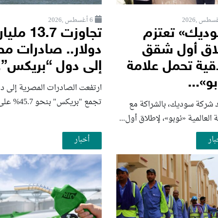
6 أغسطس ,2026
ديك» تعتزم
تجاوزت 13.7 مليار
اق أول شقق
دولار.. صادرات م
قية تحمل علامة
إلى دول “بريكس”..
و»...
ارتفعت الصادرات المصرية إلى د
تجمع "بريكس" بنحو 45.7% على...
 شركة سوديك، بالشراكة مع
ة العالمية «نوبو»، لإطلاق أول...
بار
أخبار