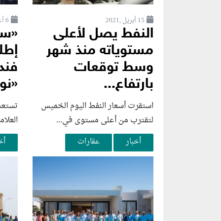
15 أبريل ,2021
6 أغسطس ,2026
النفط يصل لأعلى
«سو
مستوياته منذ شهر
إطل
وسط توقعات
فند
بارتفاع...
«نوب
استقرت أسعار النفط اليوم الخميس
تستعد
لتقترب من أعلى مستوى في...
العلام
أخبار
عقارات
أخ