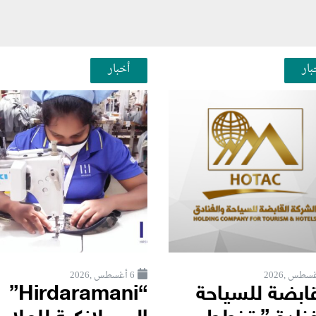
بار
أخبار
6 أغسطس ,2026
قابضة للسياحة
“Hirdaramani”