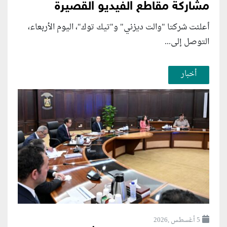
مشاركة مقاطع الفيديو القصيرة
أعلنت شركتا "والت ديزني" و"تيك توك"، اليوم الأربعاء،
التوصل إلى...
أخبار
5 أغسطس ,2026