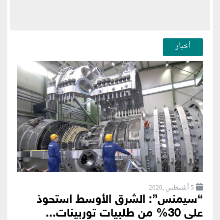
أخبار
5 أغسطس ,2026
“سيمنس”: الشرق الأوسط استحوذ
على 30% من طلبيات توربينات...