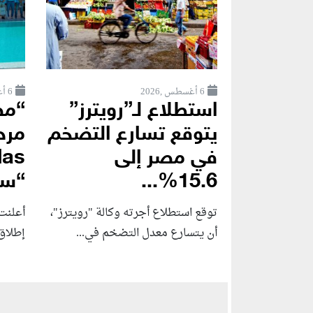
6 أغسطس ,2026
6 أغسطس ,2026
استطلاع لـ”رويترز”
“مص
يتوقع تسارع التضخم
في مصر إلى
15.6%...
“سو
توقع استطلاع أجرته وكالة "رويترز"،
أعلنت 
أن يتسارع ‌معدل التضخم في...
إطلاق Amare Seafront Villas، أ