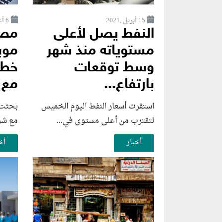
15 أبريل ,2021
6 أغسطس ,2026
النفط يصل لأعلى
مصر
مستوياته منذ شهر
موب
وسط توقعات
خطو
بارتفاع...
مع 
استقرت أسعار النفط اليوم الخميس
بحثت و
لتقترب من أعلى مستوى في...
مع شرك
أخبار
أخ