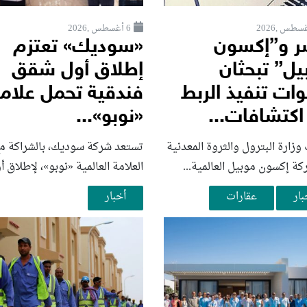
6 أغسطس ,2026
 و”إكسون
«سوديك» تعتزم
يل” تبحثان
إطلاق أول شقق
ات تنفيذ الربط
فندقية تحمل علام
اكتشافات...
«نوبو»...
زارة البترول والثروة المعدنية
تستعد شركة سوديك، بالشراكة م
ة إكسون موبيل العالمية...
العلامة العالمية «نوبو»، لإطلاق أو
بار
عقارات
أخبار