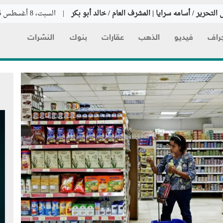
التحرير / أسامه سرايا | المشرف العام / خالد أبو بكر
|
السبت، 8 أغسطس 2026
راف
فيديو
الذهب
عقارات
بنوك
النشرات