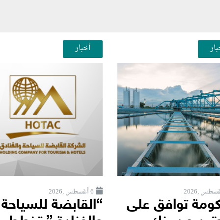
بار
أخبار
6 أغسطس ,2026
كومة توافق على
“القابضة للسياحة