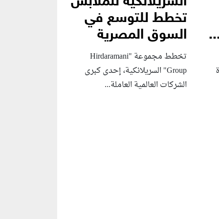
السريلانكية للملابس
تخطط للتوسع في
.
السوق المصرية
تخطط مجموعة "Hirdaramani
Group" السريلانكية، إحدى كبرى
الشركات العالمية العاملة...