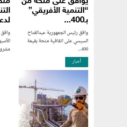
يوافق على منحة من
منح
“التنمية الأفريقي”
التن
بـ400...
لدعم
وافق رئيس الجمهورية عبدالفتاح
وافق 
السيسي على اتفاقية منحة بقيمة
الأسب
400...
مشروع
أخبار