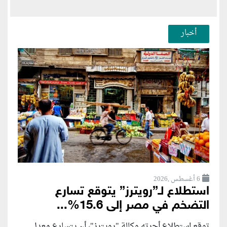
أخبار
6 أغسطس ,2026
استطلاع لـ”رويترز” يتوقع تسارع
التضخم في مصر إلى 15.6%...
توقع استطلاع أجرته وكالة "رويترز"، أن يتسارع ‌معدل