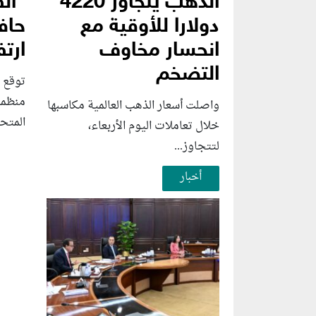
الذهب يتجاوز 4220
“الف
دولارا للأوقية مع
حاف
انحسار مخاوف
ارتف
التضخم
توقع ك
منظمة 
واصلت أسعار الذهب العالمية مكاسبها
المتحد
خلال تعاملات اليوم الأربعاء،
لتتجاوز...
أخبار