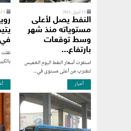
15 أبريل ,2021
5 أغسطس ,2026
النفط يصل لأعلى
رويت
مستوياته منذ شهر
يتيح
وسط توقعات
في 
بارتفاع...
نقلت 
بالكبي
استقرت أسعار النفط اليوم الخميس
لتقترب من أعلى مستوى في...
أخبار
أخ