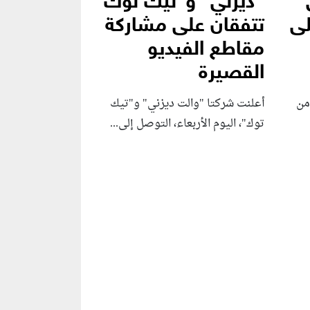
“ديزني” و”تيك توك”
لى
تتفقان على مشاركة
مقاطع الفيديو
القصيرة
من
أعلنت شركتا "والت ديزني" و"تيك
توك"، اليوم الأربعاء، التوصل إلى...