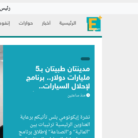
رئيس ا
الرئيسية
أخبار
حوارات
إنفوج
مدينتان طبيتان بـ5
مليارات دولار.. برنامج
لإحلال السيارات..
الاحتياطي يرتفع للشهر
منذ ساعتين
الـ47
نشرة إيكونومي بلس تأتيكم برعاية
العناوين الرئيسية ترتيبات بين
"المالية" و"الصناعة" لإطلاق برنامج