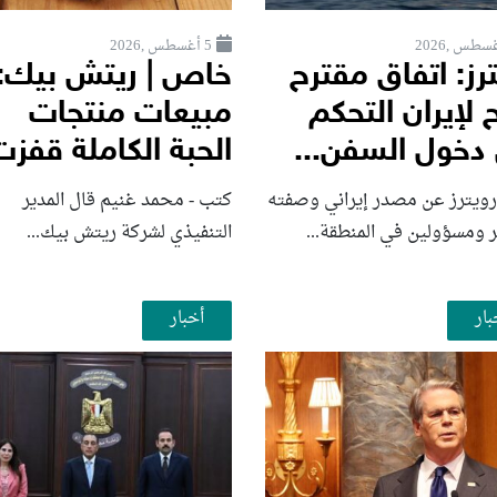
5 أغسطس ,2026
رز: اتفاق مقترح
خاص | ريتش بيك:
 لإيران التحكم
مبيعات منتجات
دخول السفن...
الحبة الكاملة قفزت
رويترز عن مصدر إيراني وصفته
كتب - محمد غنيم قال المدير
ر ومسؤولين في المنطقة...
التنفيذي لشركة ريتش بيك...
بار
أخبار