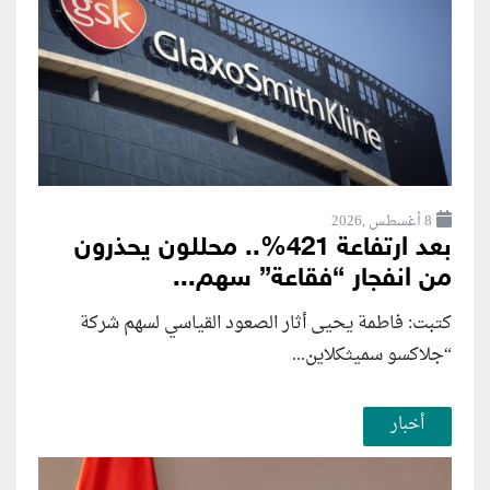
8 أغسطس ,2026
بعد ارتفاعة 421%.. محللون يحذرون
من انفجار “فقاعة” سهم...
كتبت: فاطمة يحيى أثار الصعود القياسي لسهم شركة
“جلاكسو سميثكلاين...
أخبار