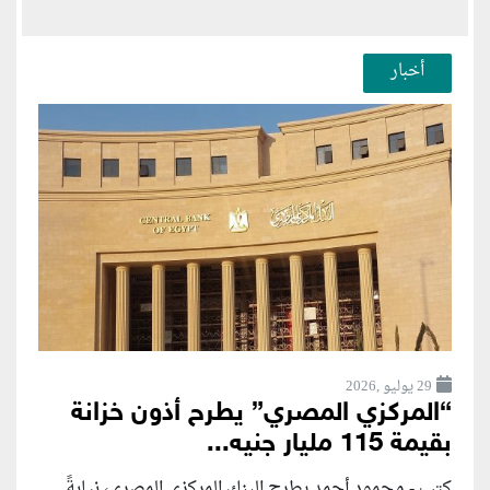
أخبار
29 يوليو ,2026
“المركزي المصري” يطرح أذون خزانة
بقيمة 115 مليار جنيه...
كتب - محمود أحمد يطرح البنك المركزي المصري، نيابةً