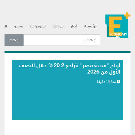
الرئيسية
أخبار
حوارات
إنفوجراف
فيديو
الذه
ابحث عن... :
"الطاقة" السعودية: السيطرة على حريق في
منشأة نفطية تابعة لـ"أرامكو" بجازان
منذ 50 دقيقة