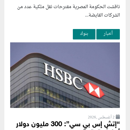
ناقشت الحكومة المصرية مقترحات نقل ملكية عدد من
الشركات القابضة...
أخبار
بنوك
2 أغسطس ,2026
“إتش إس بي سي”: 300 مليون دولار