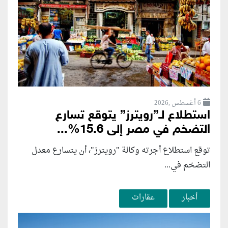
6 أغسطس ,2026
استطلاع لـ”رويترز” يتوقع تسارع
التضخم في مصر إلى 15.6%...
توقع استطلاع أجرته وكالة "رويترز"، أن يتسارع ‌معدل
التضخم في...
أخبار
عقارات