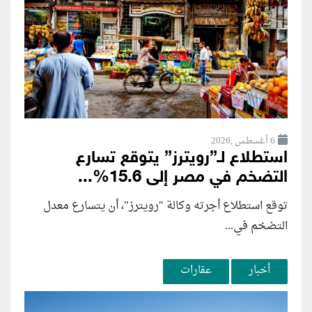
6 أغسطس ,2026
استطلاع لـ”رويترز” يتوقع تسارع
التضخم في مصر إلى 15.6%...
توقع استطلاع أجرته وكالة "رويترز"، أن يتسارع ‌معدل
التضخم في...
أخبار
عقارات