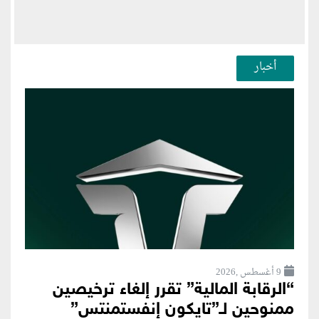
أخبار
9 أغسطس ,2026
“الرقابة المالية” تقرر إلغاء ترخيصين
ممنوحين لـ”تايكون إنفستمنتس”