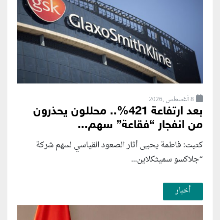
8 أغسطس ,2026
بعد ارتفاعة 421%.. محللون يحذرون
من انفجار “فقاعة” سهم...
كتبت: فاطمة يحيى أثار الصعود القياسي لسهم شركة
“جلاكسو سميثكلاين...
أخبار