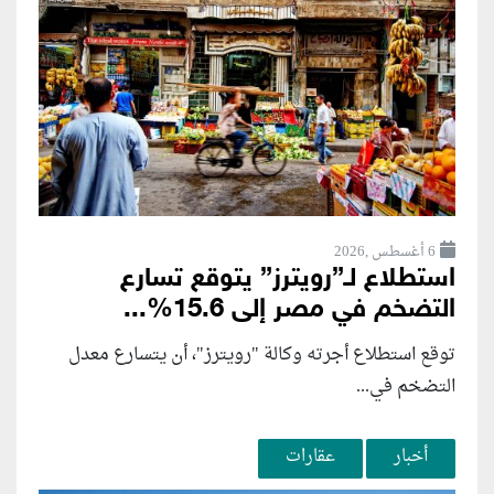
6 أغسطس ,2026
استطلاع لـ”رويترز” يتوقع تسارع
التضخم في مصر إلى 15.6%...
توقع استطلاع أجرته وكالة "رويترز"، أن يتسارع ‌معدل
التضخم في...
أخبار
عقارات