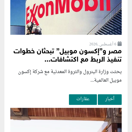
6 أغسطس ,2026
مصر و”إكسون موبيل” تبحثان خطوات
تنفيذ الربط مع اكتشافات...
بحثت وزارة البترول والثروة المعدنية مع شركة إكسون
موبيل العالمية...
أخبار
عقارات